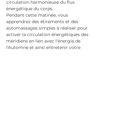
circulation harmonieuse du flux 
énergétique du corps.
Pendant cette matinée, vous 
apprendrez des étirements et des 
automassages simples à réaliser pour 
activer la circulation énergétiques des 
méridiens en lien avec l'énergie de 
l'Automne et ainsi entretenir votre 
Souffle de Vie !
Tarif
 : 30€ par personne
Groupe de 10 personnes max
Partager cet événement