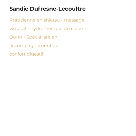
Sandie Dufresne-Lecoultre
Praticienne en shiatsu - massage
viscéral - hydrothérapie du côlon -
Do-In - Spécialiste en
accompagnement au
confort
digestif
+41 76 540 05 82
sandie
.
dufresne@gmail.com
au studio
GYROTONIC®
BULLE
Grand-Rue 51, 1630 Bulle