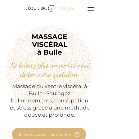
MASSAGE
VISCÉRAL
à Bulle
Ne laissez plus un ventre noué
dicter votre quotidien.
Massage du ventre viscéral à
Bulle : Soulagez
ballonnements, constipation
et stress grâce à une méthode
douce et profonde.
Je veux apaiser mon ventre