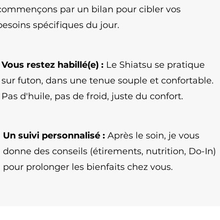
nconnue ou approximative, une lecture reste possible, mai
commençons par un bilan pour cibler vos
tout à fait possible de prévoir plusieurs séances, chacun
nt être abordés avec prudence, et cela sera toujours préc
besoins spécifiques du jour.
sont-elles remboursées par les assurances ?
e sont généralement pas prises en charge par les assuran
Vous restez habillé(e) :
Le Shiatsu se pratique
nt personnel et de bien-être, au même titre que le c
sur futon, dans une tenue souple et confortable.
Pas d'huile, pas de froid, juste du confort.
Un suivi personnalisé :
Après le soin, je vous
donne des conseils (étirements, nutrition, Do-In)
pour prolonger les bienfaits chez vous.