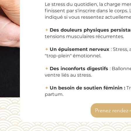
Prenez rendez-vous en ligne
Le stress du quotidien, la charge m
finissent par s'inscrire dans le corps
indiqué si vous ressentez actuelleme
✦
Des douleurs physiques persist
tensions musculaires récurrentes.
✦
Un épuisement nerveux
: Stress
"trop-plein" émotionnel.
✦
Des inconforts digestifs
: Ballonn
ventre liés au stress.
✦
Un besoin de soutien féminin :
Tr
partum.
Prenez rendez-