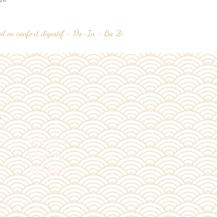
eil en confort digestif - Do-In - Ba Zi
?
Agréée
ASCA/
RME