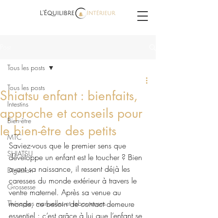
Post
Tous les posts
Tous les posts
Shiatsu enfant : bienfaits,
Intestins
approche et conseils pour
Bien-être
le bien-être des petits
MTC
Saviez-vous que le premier sens que 
SHIATSU
développe un enfant est le toucher ? Bien 
avant sa naissance, il ressent déjà les 
Digestion
caresses du monde extérieur à travers le 
Grossesse
ventre maternel. Après sa venue au 
Thérapies manuelles et rebouteuses
monde, ce besoin de contact demeure 
essentiel : c’est grâce à lui que l’enfant se 