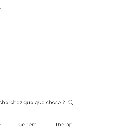
.
ses
e
Général
Thérapies manuelles et rebouteu
DO-IN