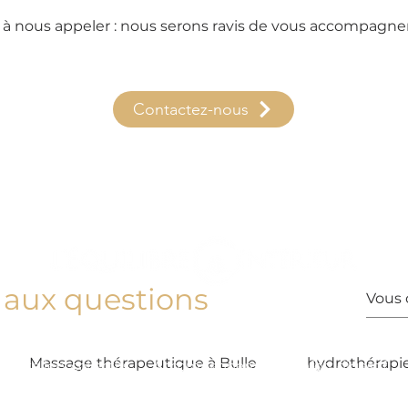
u à nous appeler : nous serons ravis de vous accompagner
Contactez-nous
 aux questions
 thérapeutique à Bulle
Thérapies manuelles et rebouteu
Massage thérapeutique à Bulle
hydrothérapi
Ateliers collectifs
Accompagnement confort digestif