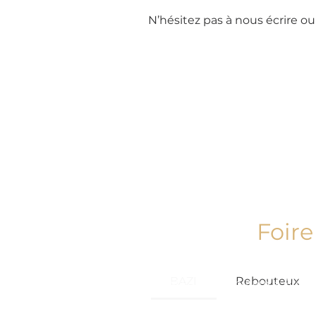
N’hésitez pas à nous écrire o
Foire
Massage viscéral
Massage
BAZI
Rebouteux
Massage rebouteux à Bulle