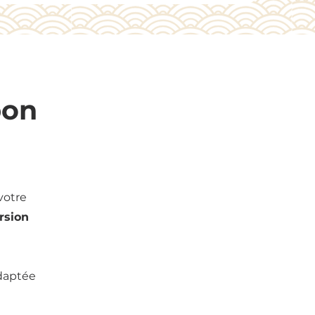
bon
votre
rsion
adaptée