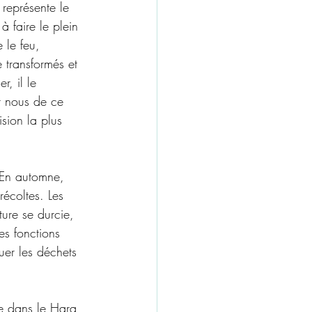
 représente le 
à faire le plein 
 le feu, 
e transformés et 
r, il le 
ur nous de ce 
sion la plus 
 En automne, 
récoltes. Les 
ature se durcie, 
es fonctions 
uer les déchets 
ie dans le Hara 