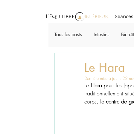
Séances 
Tous les posts
Intestins
Bien-ê
Thérapies manuelles et rebouteus
Le Hara
Dernière mise à jour :
22 no
Le 
Hara
 pour les Japo
traditionnellement sit
corps, 
le centre de gr