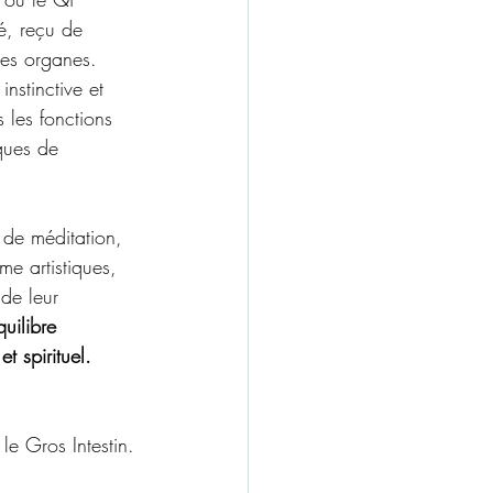
ké, reçu de 
tres organes. 
instinctive et 
 les fonctions 
ques de 
s de méditation, 
e artistiques, 
de leur 
quilibre 
t spirituel.
 le Gros Intestin.