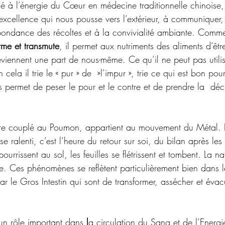
cié à l’énergie du Cœur en médecine traditionnelle chinoise,
 excellence qui nous pousse vers l’extérieur, à communiquer, 
bondance des récoltes et à la convivialité ambiante. Comme
orme et transmute
, il permet aux nutriments des aliments d’êtr
deviennent une part de nous-même. Ce qu’il ne peut pas utilise
n cela il trie le « pur » de  »l’impur », trie ce qui est bon po
us permet de peser le pour et le contre et de prendre la  déci
scère couplé au Poumon, appartient au mouvement du Métal.
e ralenti, c’est l’heure du retour sur soi, du bilan après les 
pourrissent au sol, les feuilles se flétrissent et tombent. La n
he. Ces phénomènes se reflètent particulièrement bien dans l
ar le Gros Intestin qui sont de transformer, assécher et évac
 un rôle important dans 
l
a circulation du Sang et de l’Energ