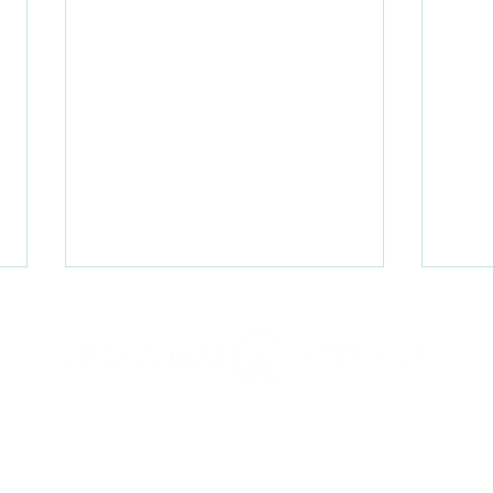
 thérapeutique à Bulle
Thérapies manuelles et rebouteu
Retrouvez de la fluidité : Les
Rebou
Ateliers collectifs
Accompagnement confort digestif