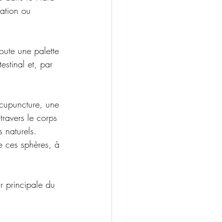
nation ou 
ute une palette 
estinal et, par 
’acupuncture, une 
travers le corps 
s naturels. 
e ces sphères, à 
r principale du 