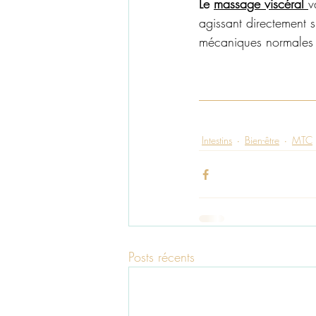
Le 
massage viscéral
v
agissant directement s
mécaniques normales 
Intestins
Bien-être
MTC
Posts récents