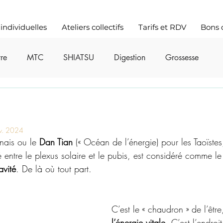
individuelles
Ateliers collectifs
Tarifs et RDV
Bons 
tre
MTC
SHIATSU
Digestion
Grossesse
es
v. 2024
nais ou le 
Dan Tian
 (« Océan de l’énergie) pour les Taoïstes
ué entre le plexus solaire et le pubis, est considéré comme le
avité
. De là où tout part. 
C’est le « chaudron » de l’être
l’énergie vitale
. C’est l’endroi