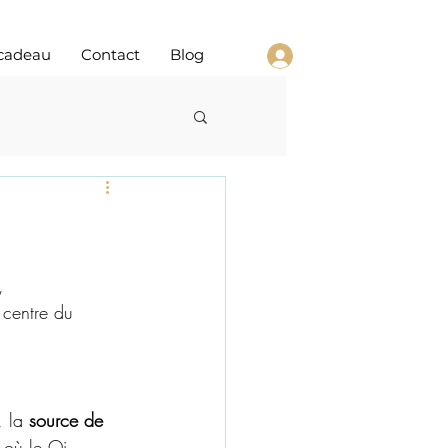
cadeau
Contact
Blog
, 
 centre du 
, la 
source de 
t où le Qi 